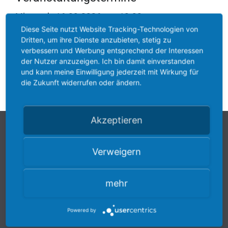
Mittwoch,
16.09.2026
von
10:00
Diese Seite nutzt Website Tracking-Technologien von
bis
17:15
Uhr
Dritten, um ihre Dienste anzubieten, stetig zu
Jetzt
Ort: Johannisstraße 3, 23758
verbessern und Werbung entsprechend der Interessen
buchen
Oldenburg in Holstein
der Nutzer anzuzeigen. Ich bin damit einverstanden
und kann meine Einwilligung jederzeit mit Wirkung für
Anmeldeschluss: 16.08.2026
die Zukunft widerrufen oder ändern.
Akzeptieren
UNSER TRÄGER
Verweigern
mitten-drin Netzwerk Ostholstein gGmbH
mehr
Gesellschaft bilden alle
Postfach 1126
Powered by
23751 Oldenburg in Holstein