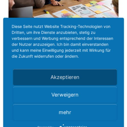
Diese Seite nutzt Website Tracking-Technologien von
Dritten, um ihre Dienste anzubieten, stetig zu
Jährliche Kooperationstreffen zum Austausch
verbessern und Werbung entsprechend der Interessen
von Erfahrungen
der Nutzer anzuzeigen. Ich bin damit einverstanden
Weitergabe von Informationen über relevante
und kann meine Einwilligung jederzeit mit Wirkung für
die Zukunft widerrufen oder ändern.
Gesetzesänderungen bzw. Richtlinien
Ansprechpartner für:
Akzeptieren
Angebotserweiterungen
Krisenmanagement
Verweigern
Qualitätssicherung der eigenen Arbeit
Kosten Kooperationspaket: 30 € monatlich
mehr